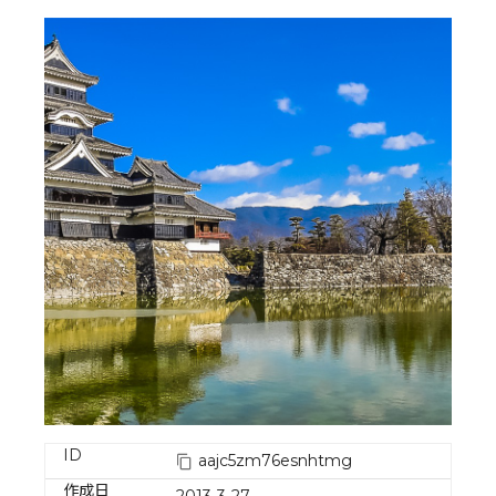
ID
aajc5zm76esnhtmg
作成日
2013-3-27