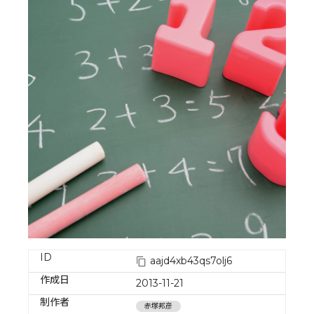
ID
aajd4xb43qs7olj6
作成日
2013-11-21
制作者
赤塚邦彦