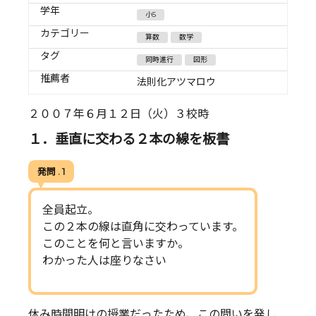
学年
小5
カテゴリー
算数
数学
タグ
同時進行
図形
推薦者
法則化アツマロウ
２００７年６月１２日（火）３校時
１．垂直に交わる２本の線を板書
発問 . 1
全員起立。
この２本の線は直角に交わっています。
このことを何と言いますか。
わかった人は座りなさい
休み時間明けの授業だったため、この問いを発し