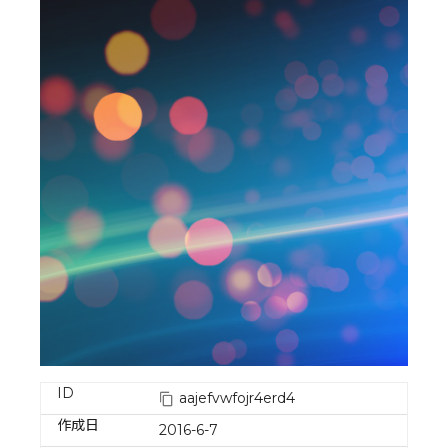
ID
aajefvwfojr4erd4
作成日
2016-6-7