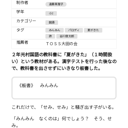
制作者
遠藤真理子
学年
小2
カテゴリー
国語
タグ
みんみん
パロディ
夏がきた
詩
谷川俊太郎
推薦者
ＴＯＳＳ大田の会
２年光村国語の教科書に「夏がきた」（１時間扱
い）という教材がある。漢字テストを行った後なの
で、教科書を出させずにいきなり板書した。
《板書》 みんみん
これだけで、「せみ、せみ」と騒ぎ出す子がいる。
「みんみん なくのは」何でしょう？ そう、せ
み。