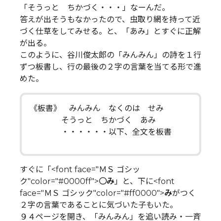
「そうっと ちかづく・・・」なーんだ。
答えが出そうもなかったので、虫取り網を持って近
づく仕草をしてみせる。と、「あみ」とすぐに正解
が出る。
このように、谷川俊太郎の「みんみん」の詩を１行
ずつ板書し、行の最後の２字の言葉を当てる形で進
めた。
《板書》 みんみん なくのは せみ
そうっと ちかづく あみ
・・・・・・以下、全文を板書
すぐに「<font face="ＭＳ ゴシッ
ク"color="#0000ff">
○み
」と、下に<font
face="ＭＳ ゴシック"color="#ff0000">
み
がつく
２字の言葉であることに気づいた子もいた。
９４ページを開き、「みんみん」を追い読み・一斉