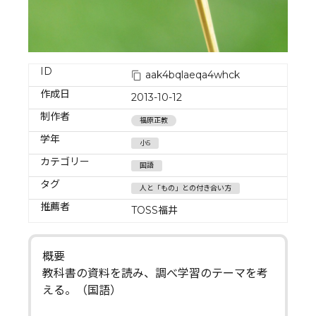
ID
aak4bqlaeqa4whck
作成日
2013-10-12
制作者
福原正教
学年
小5
カテゴリー
国語
タグ
人と「もの」との付き合い方
推薦者
TOSS福井
概要
教科書の資料を読み、調べ学習のテーマを考
える。（国語）