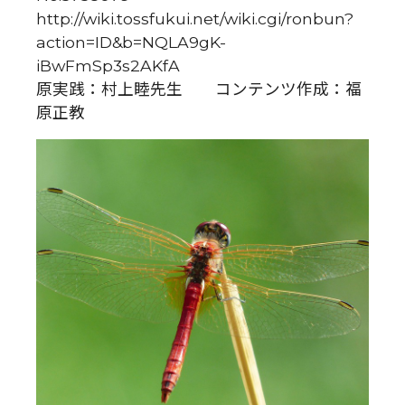
http://wiki.tossfukui.net/wiki.cgi/ronbun?
action=ID&b=NQLA9gK-
iBwFmSp3s2AKfA
原実践：村上睦先生 コンテンツ作成：福
原正教