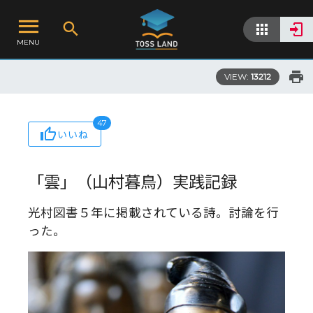
MENU
VIEW:
13212
47
いいね
「雲」（山村暮鳥）実践記録
光村図書５年に掲載されている詩。討論を行
った。