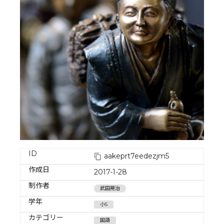
ID
aakeprt7eedezjm5
作成日
2017-1-28
制作者
武田晃治
学年
小5
カテゴリー
国語