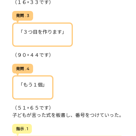
（１６×３３です）
発問 . 3
「３つ目を作ります」
（９０×４４です）
発問 . 4
「もう１個」
（５１×６５です）
子どもが言った式を板書し、番号をつけていった。
指示 . 1