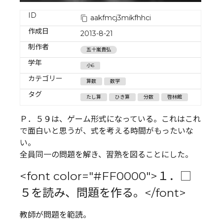
ID
aakfmcj3mikfhhci
作成日
2013-8-21
制作者
五十嵐貴弘
学年
小6
カテゴリー
算数
数学
タグ
たし算
ひき算
分数
啓林館
Ｐ．５９は、ゲーム形式になっている。これはこれ
で面白いと思うが、式を考える時間がもったいな
い。
全員同一の問題を解き、習熟を図ることにした。
<font color="#FF0000">１．□
５を読み、問題を作る。</font>
教師が問題を範読。