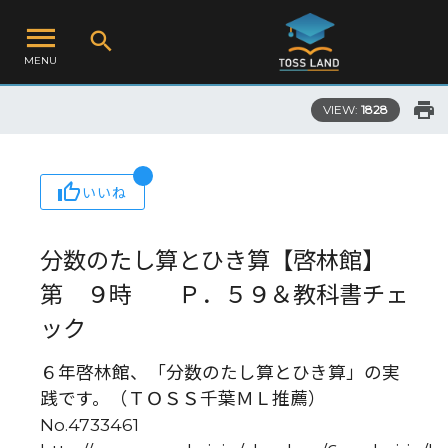
MENU
VIEW:
1828
いいね
分数のたし算とひき算【啓林館】
第 ９時 Ｐ．５９＆教科書チェ
ック
６年啓林館、「分数のたし算とひき算」の実
践です。（ＴＯＳＳ千葉ＭＬ推薦）
No.4733461