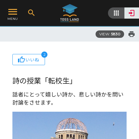
MENU
VIEW:
5830
2
いいね
詩の授業「転校生」
話者にとって嬉しい詩か、悲しい詩かを問い
討論をさせます。