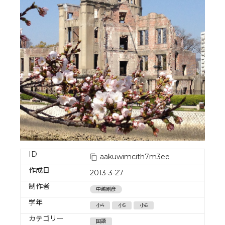
ID
aakuwimcith7m3ee
作成日
2013-3-27
制作者
中嶋剛彦
学年
小4
小5
小6
カテゴリー
国語