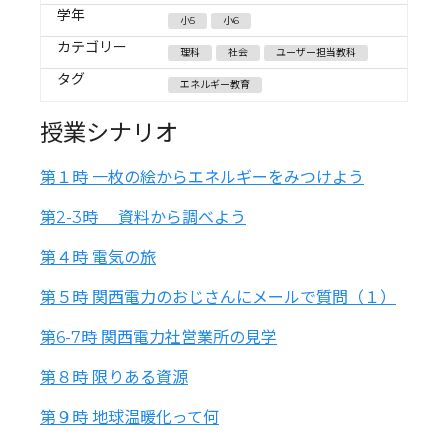
学年
小5
小6
カテゴリー
理科
社会
ユーザー担当教科
タグ
エネルギー教育
授業シナリオ
第１時 一枚の絵からエネルギーをみつけよう
第2-3時 資料から調べよう
第４時 電気の旅
第５時 関西電力のおじさんにメールで質問（１）
第6-7時 関西電力社営業所の見学
第８時 限りある資源
第９時 地球温暖化って何