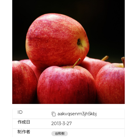
ID
aakvqsenm3jh5kbj
作成日
2013-3-27
制作者
谷和樹