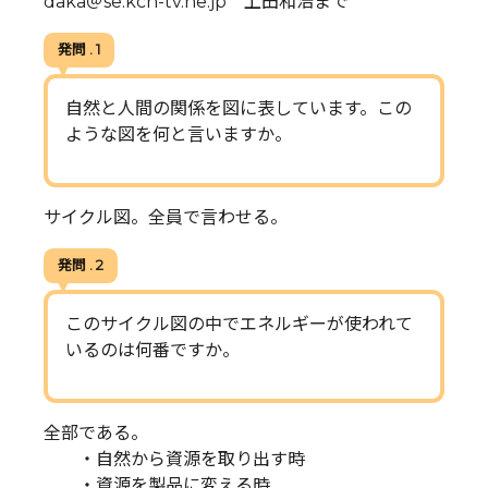
daka＠se.kcn-tv.ne.jp 上田和浩まで
発問 . 1
自然と人間の関係を図に表しています。この
ような図を何と言いますか。
サイクル図。全員で言わせる。
発問 . 2
このサイクル図の中でエネルギーが使われて
いるのは何番ですか。
全部である。
・自然から資源を取り出す時
・資源を製品に変える時