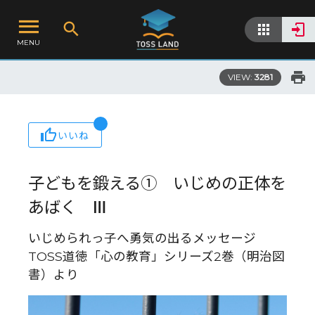
MENU
VIEW:
3281
いいね
子どもを鍛える① いじめの正体を
あばく Ⅲ
いじめられっ子へ勇気の出るメッセージ
TOSS道徳「心の教育」シリーズ2巻（明治図
書）より