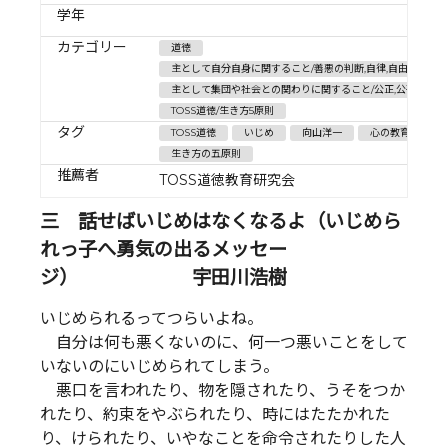
学年
カテゴリー
道徳
主として自分自身に関すること/善悪の判断,自律,自由と責任
主として集団や社会との関わりに関すること/公正,公平,社会
TOSS道徳/生き方5原則
タグ
TOSS道徳
いじめ
向山洋一
心の教育
生き方の五原則
推薦者
TOSS道徳教育研究会
三 話せばいじめはなくなるよ（いじめら
れっ子へ勇気の出るメッセー
ジ） 宇田川浩樹
いじめられるってつらいよね。
自分は何も悪くないのに、何一つ悪いことをして
いないのにいじめられてしまう。
悪口を言われたり、物を隠されたり、うそをつか
れたり、約束をやぶられたり、時にはたたかれた
り、けられたり、いやなことを命令されたりした人