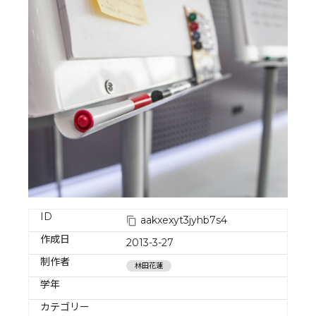
ID
aakxexyt3jyhb7s4
作成日
2013-3-27
制作者
林田花蓮
学年
カテゴリー