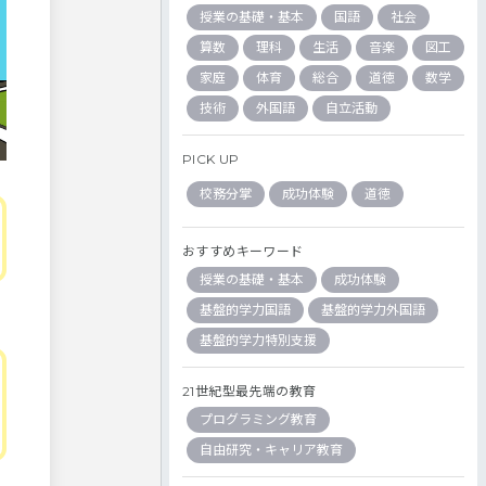
授業の基礎・基本
国語
社会
算数
理科
生活
音楽
図工
家庭
体育
総合
道徳
数学
技術
外国語
自立活動
PICK UP
校務分掌
成功体験
道徳
おすすめキーワード
授業の基礎・基本
成功体験
基盤的学力国語
基盤的学力外国語
基盤的学力特別支援
21世紀型最先端の教育
プログラミング教育
自由研究・キャリア教育