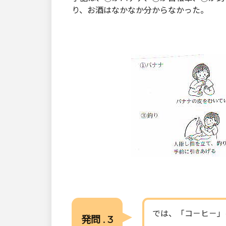
り、お酒はなかなか分からなかった。
では、「コ－ヒ－」
発問 . 3