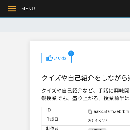
MENU
1
いいね
クイズや自己紹介をしながら
クイズや自己紹介など、手話に興味関
観授業でも、盛り上がる。授業前半は
ID
aakxi3fam2ebrbni
作成日
2013-3-27
制作者