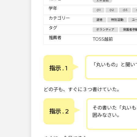
上木信弘
学年
小1
小2
小3
カテゴリー
道徳
特別活動
ユ
タグ
ボランティア
保護者参
推薦者
TOSS越前
「丸いもの」と聞い
指示 . 1
どの子も、すぐに３つ書けていた。
その書いた「丸いも
指示 . 2
囲みなさい。