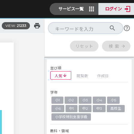
サービス一覧
ログイン
VIEW:
21233
リセット
検 索
並び順
人気
閲覧数
作成日
学年
小1
小2
小3
小4
小5
小6
中1
中2
中3
高校生
小学校特別支援学級
教科・領域