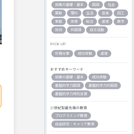
授業の基礎・基本
国語
社会
算数
理科
生活
音楽
図工
家庭
体育
総合
道徳
数学
技術
外国語
自立活動
PICK UP
校務分掌
成功体験
道徳
おすすめキーワード
授業の基礎・基本
成功体験
基盤的学力国語
基盤的学力外国語
基盤的学力特別支援
21世紀型最先端の教育
プログラミング教育
自由研究・キャリア教育