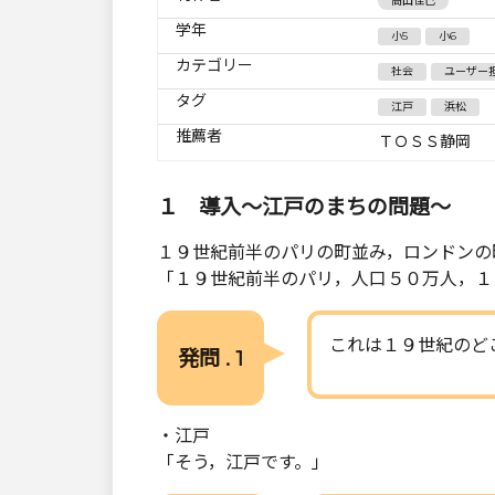
高山佳己
学年
小5
小6
カテゴリー
社会
ユーザー
タグ
江戸
浜松
推薦者
ＴＯＳＳ静岡
１ 導入～江戸のまちの問題～
１９世紀前半のパリの町並み，ロンドンの
「１９世紀前半のパリ，人口５０万人，１
これは１９世紀のど
発問 . 1
・江戸
「そう，江戸です。」