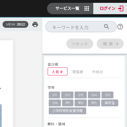
サービス一覧
ログイン
VIEW:
2822
リセット
検 索
並び順
人気
閲覧数
作成日
学年
シ
小1
小2
小3
小4
小5
小6
中1
中2
中3
高校生
小学校特別支援学級
教科・領域