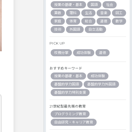
授業の基礎・基本
国語
社会
算数
理科
生活
音楽
図工
家庭
体育
総合
道徳
数学
技術
外国語
自立活動
PICK UP
校務分掌
成功体験
道徳
おすすめキーワード
授業の基礎・基本
成功体験
基盤的学力国語
基盤的学力外国語
基盤的学力特別支援
21世紀型最先端の教育
プログラミング教育
自由研究・キャリア教育