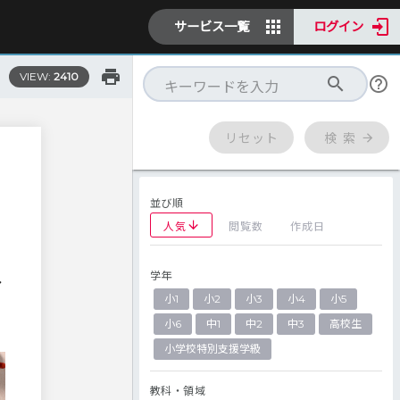
サービス一覧
ログイン
VIEW:
2410
リセット
検 索
並び順
人気
閲覧数
作成日
学年
し
小1
小2
小3
小4
小5
小6
中1
中2
中3
高校生
小学校特別支援学級
教科・領域