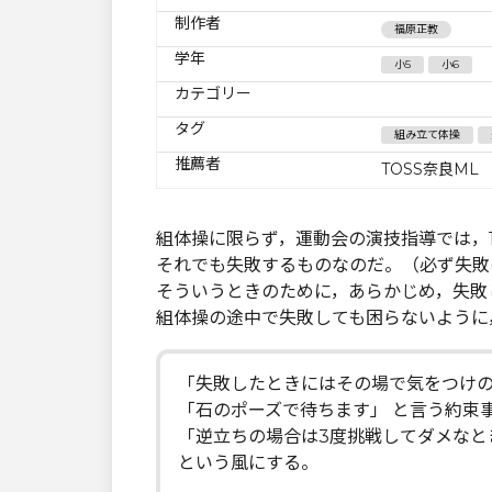
制作者
福原正教
学年
小5
小6
カテゴリー
タグ
組み立て体操
推薦者
TOSS奈良ML
組体操に限らず，運動会の演技指導では，
それでも失敗するものなのだ。（必ず失敗
そういうときのために，あらかじめ，失敗
組体操の途中で失敗しても困らないように
「失敗したときにはその場で気をつけ
「石のポーズで待ちます」 と言う約束
「逆立ちの場合は3度挑戦してダメなと
という風にする。