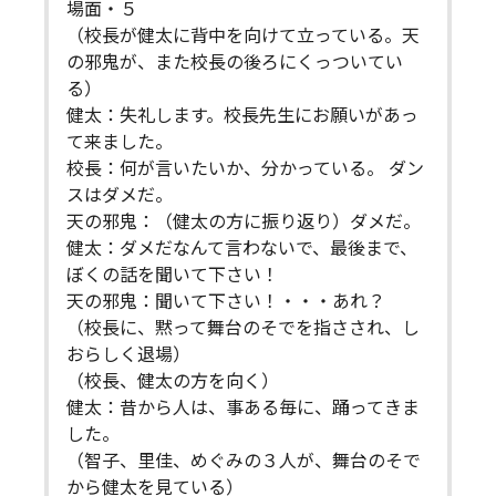
場面・５
（校長が健太に背中を向けて立っている。天
の邪鬼が、また校長の後ろにくっついてい
る）
健太：失礼します。校長先生にお願いがあっ
て来ました。
校長：何が言いたいか、分かっている。 ダン
スはダメだ。
天の邪鬼：（健太の方に振り返り）ダメだ。
健太：ダメだなんて言わないで、最後まで、
ぼくの話を聞いて下さい！
天の邪鬼：聞いて下さい！・・・あれ？
（校長に、黙って舞台のそでを指さされ、し
おらしく退場）
（校長、健太の方を向く）
健太：昔から人は、事ある毎に、踊ってきま
した。
（智子、里佳、めぐみの３人が、舞台のそで
から健太を見ている）