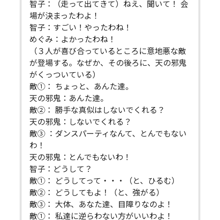
智子：（走って出てきて）ねえ、聞いて！ 会
場が決まったわよ！
智子：すごい！やったわね！
めぐみ：よかったわね！
（３人が喜び合っているところに意地悪な敵
が登場する。なぜか、その後ろに、天の邪鬼
がくっついている）
敵①： ちょっと、あんた達。
天の邪鬼：あんた達。
敵②： 勝手な真似はしないでくれる？
天の邪鬼：しないでくれる？
敵③ ：ダンスパーティなんて、とんでもない
わ！
天の邪鬼：とんでもないわ！
智子：どうして？
敵①： どうしてって・・・（と、ひるむ）
敵②： どうしてもよ！（と、強がる）
敵③： 大体、あなた達、目障りなのよ！
敵①： 私達に逆らわない方がいいわよ！