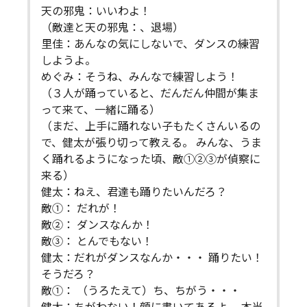
天の邪鬼：いいわよ！
（敵達と天の邪鬼：、退場）
里佳：あんなの気にしないで、ダンスの練習
しようよ。
めぐみ：そうね、みんなで練習しよう！
（３人が踊っていると、だんだん仲間が集ま
って来て、一緒に踊る）
（まだ、上手に踊れない子もたくさんいるの
で、健太が張り切って教える。 みんな、うま
く踊れるようになった頃、敵①②③が偵察に
来る）
健太：ねえ、君達も踊りたいんだろ？
敵①： だれが！
敵②： ダンスなんか！
敵③： とんでもない！
健太：だれがダンスなんか・・・ 踊りたい！
そうだろ？
敵①： （うろたえて）ち、ちがう・・・