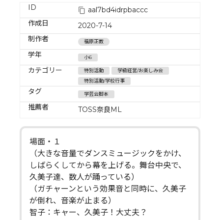
ID
aal7bd4idrpbaccc
作成日
2020-7-14
制作者
福原正教
学年
小6
カテゴリー
特別活動
学級経営/お楽しみ会
特別活動/学校行事
タグ
学芸会脚本
推薦者
TOSS奈良ML
場面・１
（大きな音量でダンスミュージックをかけ、
しばらくしてから幕を上げる。舞台中央で、
久美子達、数人が踊っている）
（ガチャーンという効果音と同時に、久美子
が倒れ、音楽が止まる）
智子：キャー、久美子！大丈夫？