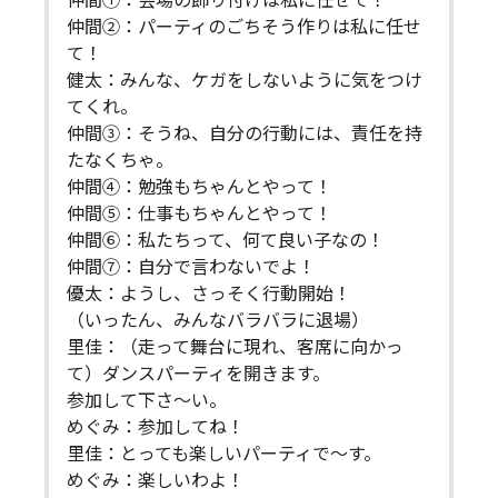
仲間①：会場の飾り付けは私に任せて！
仲間②：パーティのごちそう作りは私に任せ
て！
健太：みんな、ケガをしないように気をつけ
てくれ。
仲間③：そうね、自分の行動には、責任を持
たなくちゃ。
仲間④：勉強もちゃんとやって！
仲間⑤：仕事もちゃんとやって！
仲間⑥：私たちって、何て良い子なの！
仲間⑦：自分で言わないでよ！
優太：ようし、さっそく行動開始！
（いったん、みんなバラバラに退場）
里佳：（走って舞台に現れ、客席に向かっ
て）ダンスパーティを開きます。
参加して下さ～い。
めぐみ：参加してね！
里佳：とっても楽しいパーティで～す。
めぐみ：楽しいわよ！