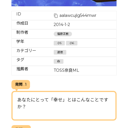
ID
aalawcujlg544mwr
作成日
2014-1-2
制作者
福原正教
学年
小5
小6
カテゴリー
道徳
タグ
命
推薦者
TOSS奈良ML
発問 . 1
あなたにとって「幸せ」とはこんなことです
か？