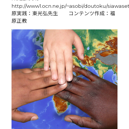
http://www1.ocn.ne.jp/~asobi/doutoku/sia
原実践：東光弘先生 コンテンツ作成：福
原正教