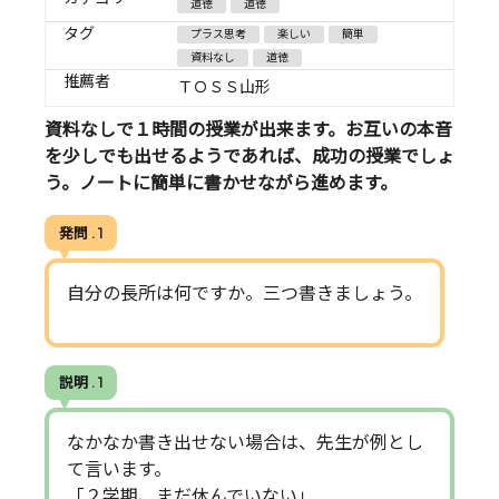
道徳
道徳
タグ
プラス思考
楽しい
簡単
資料なし
道徳
推薦者
ＴＯＳＳ山形
資料なしで１時間の授業が出来ます。お互いの本音
を少しでも出せるようであれば、成功の授業でしょ
う。ノートに簡単に書かせながら進めます。
発問 . 1
自分の長所は何ですか。三つ書きましょう。
説明 . 1
なかなか書き出せない場合は、先生が例とし
て言います。
「２学期、まだ休んでいない」