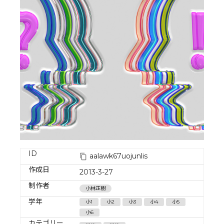
ID
aalawk67uojunlis
作成日
2013-3-27
制作者
小林正樹
学年
小1
小2
小3
小4
小5
小6
カテゴリー