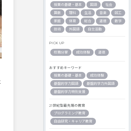
授業の基礎・基本
国語
社会
算数
理科
生活
音楽
図工
家庭
体育
総合
道徳
数学
技術
外国語
自立活動
PICK UP
校務分掌
成功体験
道徳
おすすめキーワード
授業の基礎・基本
成功体験
と
基盤的学力国語
基盤的学力外国語
基盤的学力特別支援
21世紀型最先端の教育
プログラミング教育
自由研究・キャリア教育