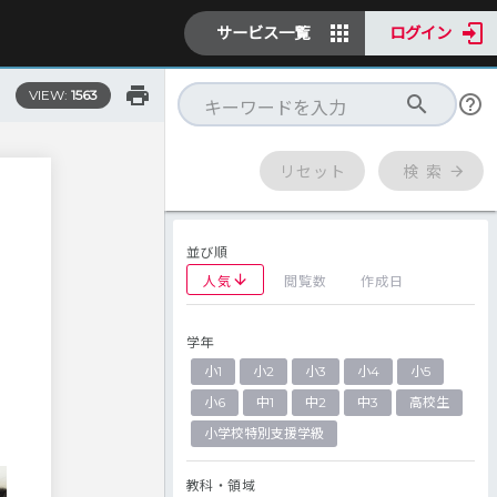
サービス一覧
ログイン
VIEW:
1563
リセット
検 索
並び順
人気
閲覧数
作成日
学年
小1
小2
小3
小4
小5
小6
中1
中2
中3
高校生
小学校特別支援学級
教科・領域