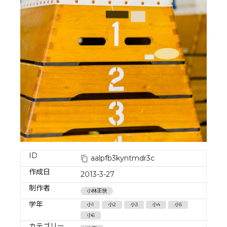
ID
aalpfb3kyntmdr3c
作成日
2013-3-27
制作者
小林正快
学年
小1
小2
小3
小4
小5
小6
カテゴリー