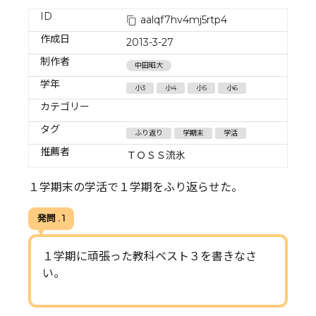
ID
aalqf7hv4mj5rtp4
作成日
2013-3-27
制作者
中田昭大
学年
小3
小4
小5
小6
カテゴリー
タグ
ふり返り
学期末
学活
推薦者
ＴＯＳＳ流氷
１学期末の学活で１学期をふり返らせた。
発問 . 1
１学期に頑張った教科ベスト３を書きなさ
い。