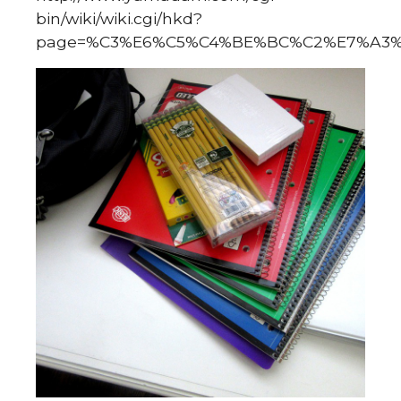
bin/wiki/wiki.cgi/hkd?
page=%C3%E6%C5%C4%BE%BC%C2%E7%A3%