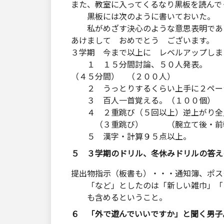
また、教室に入ってくるなり黒板を読んで
黒板には次のように書いておいた。
私がめざす決心のような意思表明であ
あけまして おめでとう ございます。
３学期 今まで以上に レベルアップしま
１ １５分間討論、５０人発表。
（４５分間） （２００人）
２ うっとりするくらい上手に２ペー
３ 百人一首覚える。（１００個）
４ ２重跳び（５回以上）逆上がり全
（３重跳び） （腕立て後・前
５ 漢字・計算９５点以上。
５ ３学期のドリル、冬休みドリルの答え
提出物指示（板書も）・・・通知簿、ポス
「など」としたのは「新しい雑巾」「自
も含めるということ。
６ 「外で遊んでいいですか」と聞く男子