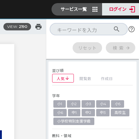
サービス一覧
ログイン
VIEW:
2190
リセット
検 索
並び順
人気
閲覧数
作成日
学年
小1
小2
小3
小4
小5
小6
中1
中2
中3
高校生
小学校特別支援学級
教科・領域