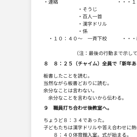
・連絡 ・・・１日目の内
・そうじ 私も忘れな
・百人一首 １年生
・漢字ドリル
・係
・１０：４０～ 一斉下校 ・・・終
見通しを持って
（注：最後の行動まで示してから
８ ８：２５（チャイム）全員で「新年あ
板書したことを読む。
当然ながら板書どおりに読む。
余分なことは言わない。
余分なことを言わないから伝わる。
９ 職員打ち合わせ後教室へ。
ちょうど８：３４であった。
子どもたちは漢字ドリルや答え合わせに熱
８：４０体育館入室。式が始まる。