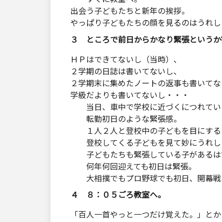
出会う子どもたちと新年の挨拶。
やっぱり子どもたちの顔を見るのはうれし
３ ところで前日からかなり緊張というか
ＨＰはできてないし（当時）、
２学期の日誌は書いてないし、
２学期末に集めたノートの返事も書いてな
学級だよりも書いてないし・・・
当日、車中で学校に近づくにつれていい
転勤初日のような緊張感。
１人２人と登校中の子どもを目にすると
登校してくる子どもを見て妙にうれし
子どもたちも緊張している子があるは
何年何回迎えても初日は緊張。
大相撲でもプロ野球でも初日、開幕戦は
４ ８：０５ごろ教室へ。
「百人一首やっと一つだけ覚えた。」とか