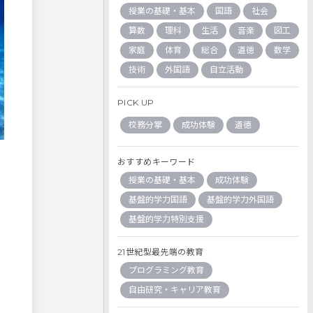
授業の基礎・基本
国語
社会
算数
理科
生活
音楽
図工
家庭
体育
総合
道徳
数学
技術
外国語
自立活動
PICK UP
校務分掌
成功体験
道徳
おすすめキーワード
授業の基礎・基本
成功体験
基盤的学力国語
基盤的学力外国語
基盤的学力特別支援
21世紀型最先端の教育
プログラミング教育
自由研究・キャリア教育