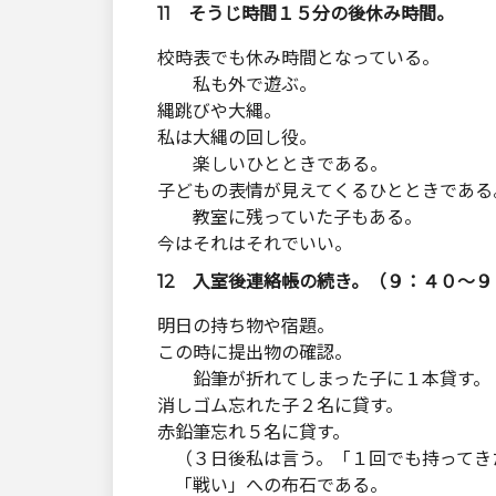
11 そうじ時間１５分の後休み時間。
校時表でも休み時間となっている。
私も外で遊ぶ。
縄跳びや大縄。
私は大縄の回し役。
楽しいひとときである。
子どもの表情が見えてくるひとときである
教室に残っていた子もある。
今はそれはそれでいい。
12 入室後連絡帳の続き。（９：４０～９
明日の持ち物や宿題。
この時に提出物の確認。
鉛筆が折れてしまった子に１本貸す。
消しゴム忘れた子２名に貸す。
赤鉛筆忘れ５名に貸す。
（３日後私は言う。「１回でも持ってき
「戦い」への布石である。