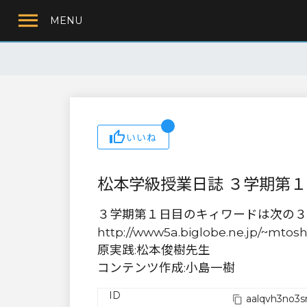
MENU
いいね
松本学級授業日誌 ３学期第
３学期第１日目のキィワードは次の３つ。
http://www5a.biglobe.ne.jp/~mtosh
原実践:松本俊樹先生
コンテンツ作成:小島一樹
ID
aalqvh3no3