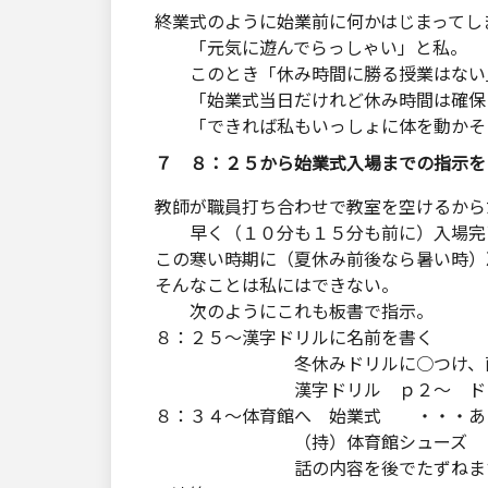
終業式のように始業前に何かはじまってし
「元気に遊んでらっしゃい」と私。
このとき「休み時間に勝る授業はない」
「始業式当日だけれど休み時間は確保
「できれば私もいっしょに体を動かそ
７ ８：２５から始業式入場までの指示を
教師が職員打ち合わせで教室を空けるから
早く（１０分も１５分も前に）入場完
この寒い時期に（夏休み前後なら暑い時）
そんなことは私にはできない。
次のようにこれも板書で指示。
８：２５～漢字ドリルに名前を書く
冬休みドリルに○つけ、
漢字ドリル ｐ２～ ドリ
８：３４～体育館へ 始業式 ・・・あ
（持）体育館シューズ ちな
話の内容を後でたずねま