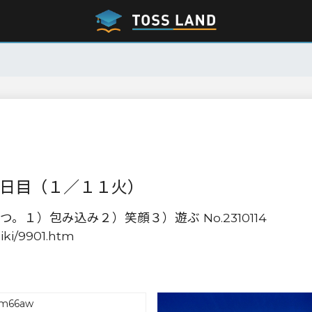
１日目（１／１１火）
１）包み込み２）笑顔３）遊ぶ No.2310114
iki/9901.htm
sm66aw