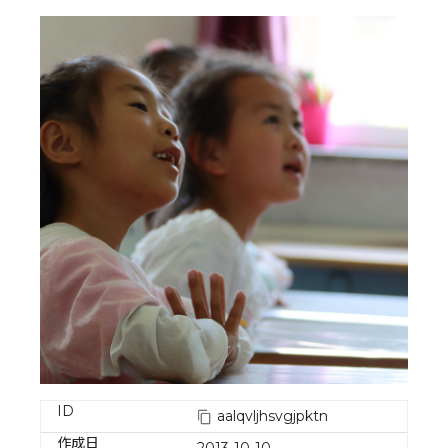
ID
aalqvljhsvgjpktn
作成日
2013-10-10