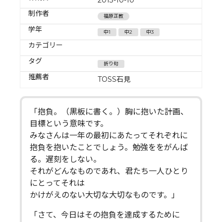
制作者
福原正教
学年
中1
中2
中3
カテゴリー
タグ
折り句
推薦者
TOSS石見
「抱負。（黒板に書く。）胸に抱いた計画、
目標という意味です。
みなさんは一年の最初にあたってそれぞれに
抱負を抱いたことでしょう。勉強ををがんば
る。遅刻をしない。
それがどんなものであれ、君たち一人ひとり
にとってそれは
かけがえのない大切な大切なものです。」
「さて、今日はその抱負を達成するために