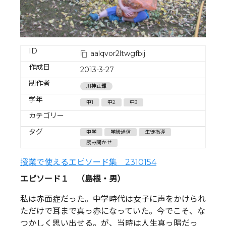
ID
aalqvor2ltwgfbij
作成日
2013-3-27
制作者
川神正輝
学年
中1
中2
中3
カテゴリー
タグ
中学
学級通信
生徒指導
読み聞かせ
授業で使えるエピソード集 2310154
エピソード１ （島根・男）
私は赤面症だった。中学時代は女子に声をかけられ
ただけで耳まで真っ赤になっていた。今でこそ、な
つかしく思い出せる。が、当時は人生真っ暗だっ