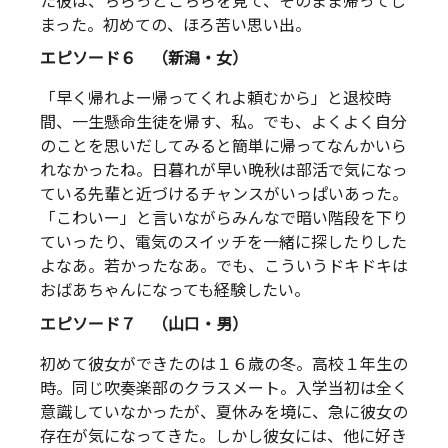
た彼は、ちらっとこちらを見て、そのまま帰ってし
まった。初めての、ほろ苦い思い出。
エピソード６ （新潟・女）
「早く帰れよー帰ってくれよ頼むから」と退校時
間、一生懸命生徒を帰す、私。でも、よくよく自分
のことを思いだしてみると簡単に帰ってなんかいら
れなかったね。日暮れが早い晩秋は部活で気になっ
ている先輩と近づけるチャンスがいっぱいあった。
「こわいー」と言いながらみんなで暗い階段を下り
ていったり、電気のスイッチを一緒に探したりした
よなあ。若かったなあ。でも、こういうドキドキは
おばあちゃんになっても経験したい。
エピソード７ （山口・男）
初めて彼女ができたのは１６歳の冬。高校１年生の
時。同じ吹奏楽部のクラスメート。入学当初は全く
意識していなかったが、夏休みを境に、急に彼女の
存在が気になってきた。しかし彼女には、他に好き