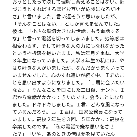
おうとしたって決して理解し合えることはない。近
づこうとすればするほどお互いが危険になるだけ
さ」と言いました。言い返そうと思いましたが、
「そんなことはない…」としか言えませんでした。
彼は、「小さな親切大きなお世話。もう電話する
な」と言って電話を切ってしまいました。劣等感は
相変わらず、そして好きな人の力にもなれなかった
という挫折感を抱いたまま、私は年月を重ね、大学
３年生になっていました。大学３年生の私には、や
はり好きな人がいましたが、なんだかうまくいって
いませんでした。心のすれ違いが続く中、Ｉ君のこ
とを思い出すようになりました。「Ｉ君に会いたい
なぁ。」そんなことを口にした二日後、ナント、Ｉ
君から電話がかかってきたのです。会うことになり
ました。ドキドキしました。Ｉ君、どんな風になっ
ているんだろう。…。Ｉ君は、国家公務員になって
いました。高校２年生を３回、５年かかって高校を
卒業したのです。「私の電話で嫌な思いをさせ
た？」「いや、あのときの俺は夢を見ていたん