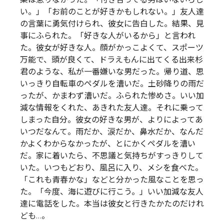
い。」「お前のことが好きかもしれない。」友人達
の言葉に勇気付けられ、彼女に告白した。結果、見
事にふられた。「好きな人がいるから」と言われ
た。彼女が好きな人。顔がかっこよくて、スポーツ
万能で、頭が良くて、ドラえもんに出てくる出来杉
君のような、私が一番嫌いな男だった。帰り道、思
いっきり自転車のペダルを漕いだ。土砂降りの雨だ
ったが、かまわず漕いだ。ふられた惨めさ。いい加
減な情報をくれた、あきれた友人達。それに乗って
しまった自分。彼女の好きな男が、よりによってあ
いつだなんて。雨だか、涙だか、鼻水だか、なんだ
かよくわからなかったが、とにかくペダルを漕い
だ。家に着いたら、不思議と気持ちがすっきりして
いた。いつもどおり、風呂に入り、メシを食べた。
「これも青春かな」などと分かった風なことを思っ
た。「今度、海に遊びに行こう。」いい加減な友人
達に電話をした。本当は彼女と行きたかたのだけれ
ども…。