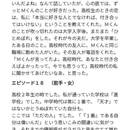
いんだよね」なんて話していたが、心の底では、ず
っとＭくんのことが好きだった。高校生のときの恋
は、私に「本当に好きな人とでなければ、付き合っ
てはいけない」ということを教えてくれた。Ｍくん
のことが吹っ切れたのは大学入学後。またまた「ひ
とめぼれ」をした。それが今の夫だ。大学を卒業し
たある日のこと。高校時代の友人に、Ｍくんと同じ
職場に勤めた人がいた。その友人が電話をくれた。
「Ｍくんが言ってたよ。高校時代、あなたと付き合
えばよかったって、今でも思うって」高校時代の私
に聞かせてあげたいなあ、と思った。
エピソード１８ （岩手・女）
高校２年生の時でした。私が通っていた学校は「進
学校」でした。中学時代は常に１番で、「天才」で
はないかとうぬぼれていた自分も、
ここでは「ただの人」でした。「『１番』である自
分は偉いんだ」という思いこみの間違いに気がつ
き、それまでの優越感がガラガラと音を立てて崩れ