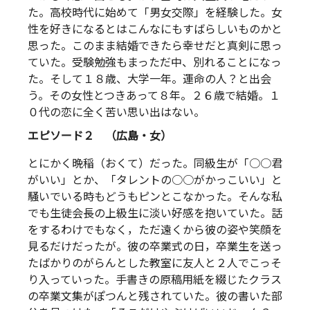
た。高校時代に始めて「男女交際」を経験した。女
性を好きになるとはこんなにもすばらしいものかと
思った。このまま結婚できたら幸せだと真剣に思っ
ていた。受験勉強もまっただ中、別れることになっ
た。そして１８歳、大学一年。運命の人？と出会
う。その女性とつきあって８年。２６歳で結婚。１
０代の恋に全く苦い思い出はない。
エピソード２ （広島・女）
とにかく晩稲（おくて）だった。同級生が「○○君
がいい」とか、「タレントの○○がかっこいい」と
騒いでいる時もどうもピンとこなかった。そんな私
でも生徒会長の上級生に淡い好感を抱いていた。話
をするわけでもなく，ただ遠くから彼の姿や笑顔を
見るだけだったが。彼の卒業式の日，卒業生を送っ
たばかりのがらんとした教室に友人と２人でこっそ
り入っていった。手書きの原稿用紙を綴じたクラス
の卒業文集がぽつんと残されていた。彼の書いた部