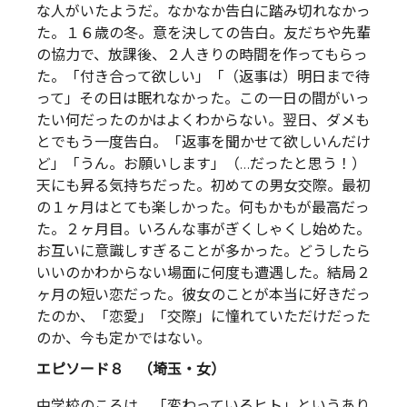
な人がいたようだ。なかなか告白に踏み切れなかっ
た。１６歳の冬。意を決しての告白。友だちや先輩
の協力で、放課後、２人きりの時間を作ってもらっ
た。「付き合って欲しい」「（返事は）明日まで待
って」その日は眠れなかった。この一日の間がいっ
たい何だったのかはよくわからない。翌日、ダメも
とでもう一度告白。「返事を聞かせて欲しいんだけ
ど」「うん。お願いします」（…だったと思う！）
天にも昇る気持ちだった。初めての男女交際。最初
の１ヶ月はとても楽しかった。何もかもが最高だっ
た。２ヶ月目。いろんな事がぎくしゃくし始めた。
お互いに意識しすぎることが多かった。どうしたら
いいのかわからない場面に何度も遭遇した。結局２
ヶ月の短い恋だった。彼女のことが本当に好きだっ
たのか、「恋愛」「交際」に憧れていただけだった
のか、今も定かではない。
エピソード８ （埼玉・女）
中学校のころは、「変わっているヒト」というあり