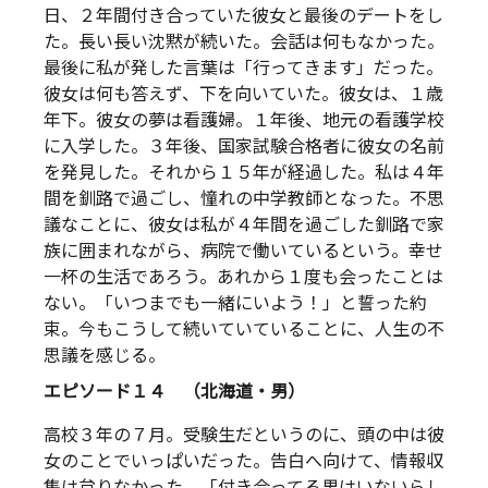
日、２年間付き合っていた彼女と最後のデートをし
た。長い長い沈黙が続いた。会話は何もなかった。
最後に私が発した言葉は「行ってきます」だった。
彼女は何も答えず、下を向いていた。彼女は、１歳
年下。彼女の夢は看護婦。１年後、地元の看護学校
に入学した。３年後、国家試験合格者に彼女の名前
を発見した。それから１５年が経過した。私は４年
間を釧路で過ごし、憧れの中学教師となった。不思
議なことに、彼女は私が４年間を過ごした釧路で家
族に囲まれながら、病院で働いているという。幸せ
一杯の生活であろう。あれから１度も会ったことは
ない。「いつまでも一緒にいよう！」と誓った約
束。今もこうして続いていていることに、人生の不
思議を感じる。
エピソード１４ （北海道・男）
高校３年の７月。受験生だというのに、頭の中は彼
女のことでいっぱいだった。告白へ向けて、情報収
集は怠りなかった。「付き合ってる男はいないらし