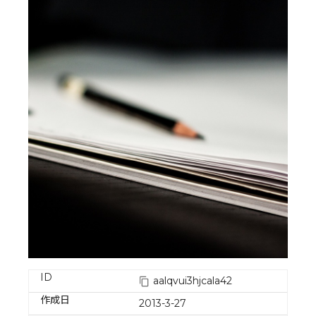
ID
aalqvui3hjcala42
作成日
2013-3-27