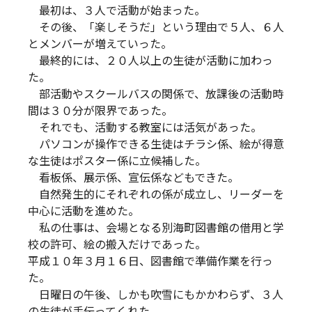
最初は、３人で活動が始まった。
その後、「楽しそうだ」という理由で５人、６人
とメンバーが増えていった。
最終的には、２０人以上の生徒が活動に加わっ
た。
部活動やスクールバスの関係で、放課後の活動時
間は３０分が限界であった。
それでも、活動する教室には活気があった。
パソコンが操作できる生徒はチラシ係、絵が得意
な生徒はポスター係に立候補した。
看板係、展示係、宣伝係などもできた。
自然発生的にそれぞれの係が成立し、リーダーを
中心に活動を進めた。
私の仕事は、会場となる別海町図書館の借用と学
校の許可、絵の搬入だけであった。
平成１０年３月１６日、図書館で準備作業を行っ
た。
日曜日の午後、しかも吹雪にもかかわらず、３人
の生徒が手伝ってくれた。