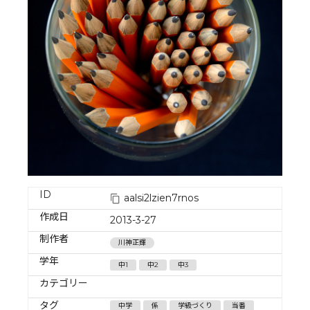
ID
aalsi2lzien7rnos
作成日
2013-3-27
制作者
川神正輝
学年
中1
中2
中3
カテゴリー
タグ
中学
係
学級づくり
当番