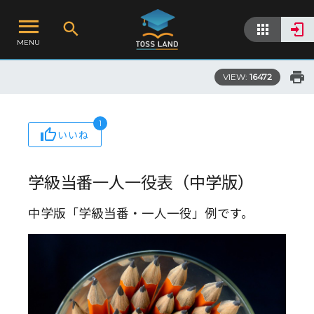
MENU
VIEW:
16472
1
いいね
学級当番一人一役表（中学版）
中学版「学級当番・一人一役」例です。