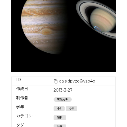
ID
aalsidpvzo6wzo4o
作成日
2013-3-27
制作者
末光秀昭
学年
小5
小6
カテゴリー
理科
タグ
地層