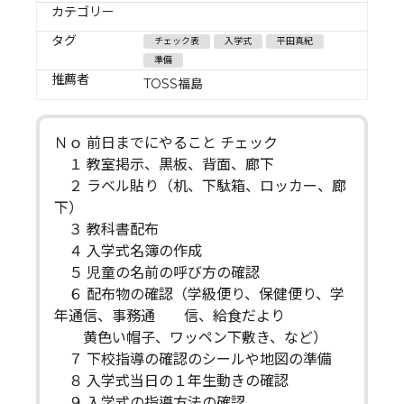
カテゴリー
タグ
チェック表
入学式
平田真紀
準備
推薦者
TOSS福島
Ｎｏ 前日までにやること チェック
１ 教室掲示、黒板、背面、廊下
２ ラベル貼り（机、下駄箱、ロッカー、廊
下）
３ 教科書配布
４ 入学式名簿の作成
５ 児童の名前の呼び方の確認
６ 配布物の確認（学級便り、保健便り、学
年通信、事務通 信、給食だより
黄色い帽子、ワッペン下敷き、など）
７ 下校指導の確認のシールや地図の準備
８ 入学式当日の１年生動きの確認
９ 入学式の指導方法の確認