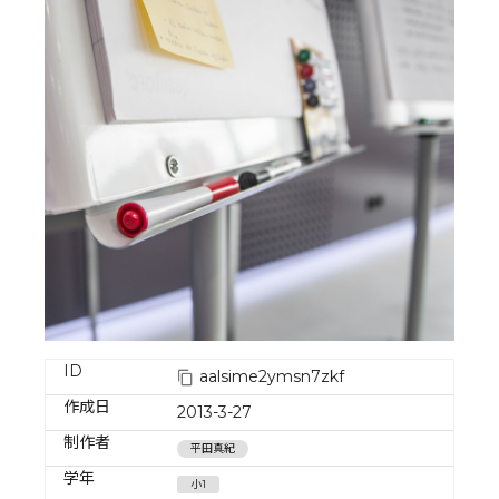
ID
aalsime2ymsn7zkf
作成日
2013-3-27
制作者
平田真紀
学年
小1