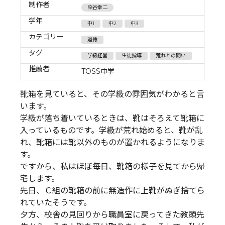
制作者
染谷幸二
学年
中1
中2
中3
カテゴリー
道徳
タグ
学級経営
生徒指導
荒れとの闘い
推薦者
TOSS中学
靴箱を見ていると、その学級の雰囲気がわかると言
います。
学級が落ち着いているときは、靴はそろえて靴箱に
入っているものです。学級が荒れ始めると、靴が乱
れ、靴箱には靴以外のものが置かれるようになりま
す。
ですから、私はほぼ毎日、靴箱の様子を見てから帰
宅します。
先日、Ｃ組の靴箱の前に無造作に上靴がぬぎ捨てら
れていたそうです。
夕方、校舎の見回りから職員室に戻ってきた教頭先