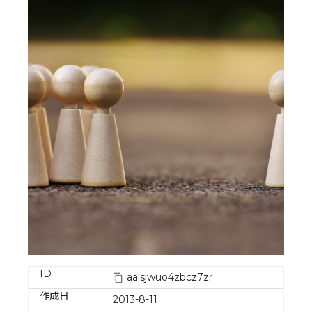
ID
aalsjwuo4zbcz7zr
作成日
2013-8-11