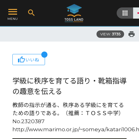
MENU
VIEW:
3735
いいね
学級に秩序を育てる語り・靴箱指導
の趣意を伝える
教師の指示が通る、秩序ある学級にを育てる
ための語りである。（推薦：ＴＯＳＳ中学）
No.2320387
http://www.marimo.or.jp/~someya/katari1006.