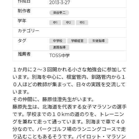
作成日
2013-3-27
制作者
染谷幸二
学年
中1
中2
中3
カテゴリー
タグ
中学校
学級経営
生徒指導
進路指導
推薦者
TOSS中学
１か月に２～３回開かれる小さな勉強会に参加して
います。別海を中心に、根室管内、釧路管内から１
０人ほどの教師が集まって、日々の実践を交流して
います。
その仲間に、藤原佳澄先生がいます。
藤原先生は、北海道を代表する女子マラソンの選手
です。学校までの１０kmの道のりを、トレーニン
グを兼ねて走って通っています。別海まで車で４０
分なので、パークゴルフ場のランニングコースで走
り込むこともあるそうです。パイロット・マラソン