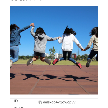
ID
aalskdb4vgqwgcvv