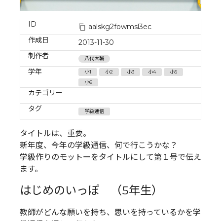
ID
aalskg2fowmsl3ec
作成日
2013-11-30
制作者
八代大輔
学年
小1
小2
小3
小4
小5
小6
カテゴリー
タグ
学級通信
タイトルは、重要。
新年度、今年の学級通信、何で行こうかな？
学級作りのモットーをタイトルにして第１号で伝え
ます。
はじめのいっぽ （5年生）
教師がどんな願いを持ち、思いを持っているかを学