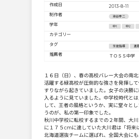
作成日
2013-8-11
制作者
染谷幸二
学年
中1
中2
カテゴリー
タグ
生徒指導
進
推薦者
ＴＯＳＳ中学
１６日（日）、春の高校バレー大会の南北
活躍する緑高校が圧倒的な強さを発揮して
すりながら起きていました。女子の決勝に
入るように見ていました。中学校時代とは
して、王者の風格というか、実に堂々とし
うのが、私の第一印象でした。
秋川中学校に転校するまでの２年間、大川
に１７５cmに達していた大川君は「将来
北海道選抜チームに選ばれ、全国大会にも