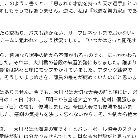
。このように書くと、『恵まれた才能を持った天才選手』とい
ずしもそうではありません。逆に、私は『地道な努力家』であ
たら空振り、バスも続かない、サーブはネットまで届かない程
チームに狙われてしまう状況でした。「いつかはきっと開花す
ら、普通なら選手の間から不満が出るものです。にもかかわら
した。それは、大川君の普段の練習姿勢にありました。誰より
最後は黙々と床にモップをかけていました。アタック練習で
。そうしたまじめさを、部員の誰もが認めていたのだと思いま
はありません。今でも、大川君は大切な大会の前と後には、必
日の１３日（木）、「明日から全道大会です。絶対に優勝しま
日（日）の夜も「優勝しました。全国大会でも優勝を狙いま
した。感謝の気持ちを決して忘れないからこそ、仲間から絶大
際、「大川君は北海道の宝です」とバレーボール協会のスタッ
意味が私には分かりませんでした。単なるお世辞だと思ってい