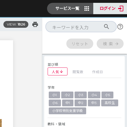
サービス一覧
ログイン
VIEW:
1826
リセット
検 索
並び順
人気
閲覧数
作成日
学年
っ
小1
小2
小3
小4
小5
小6
中1
中2
中3
高校生
小学校特別支援学級
教科・領域