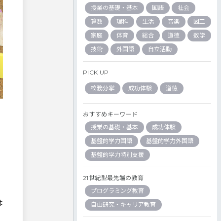
授業の基礎・基本
国語
社会
算数
理科
生活
音楽
図工
家庭
体育
総合
道徳
数学
技術
外国語
自立活動
PICK UP
校務分掌
成功体験
道徳
おすすめキーワード
授業の基礎・基本
成功体験
基盤的学力国語
基盤的学力外国語
基盤的学力特別支援
21世紀型最先端の教育
プログラミング教育
は
自由研究・キャリア教育