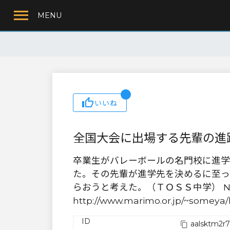
MENU
いいね
全国大会に出場する先輩の進
卒業生がバレーボールの名門校に進学
た。その先輩が進学先を決めるに至っ
らおうと考えた。（ＴＯＳＳ中学） No.
http://www.marimo.or.jp/~someya/
ID
aalsktm2r7