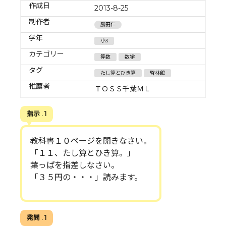
作成日
2013-8-25
制作者
勝田仁
学年
小3
カテゴリー
算数
数学
タグ
たし算とひき算
啓林館
推薦者
ＴＯＳＳ千葉ＭＬ
指示 . 1
教科書１０ページを開きなさい。
「１１、たし算とひき算。」
葉っぱを指差しなさい。
「３５円の・・・」読みます。
発問 . 1