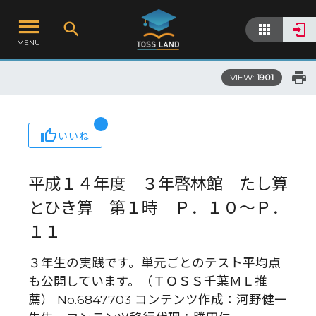
MENU
VIEW:
1901
いいね
平成１４年度 ３年啓林館 たし算
とひき算 第１時 Ｐ．１０～Ｐ．
１１
３年生の実践です。単元ごとのテスト平均点
も公開しています。（ＴＯＳＳ千葉ＭＬ推
薦） No.6847703 コンテンツ作成：河野健一