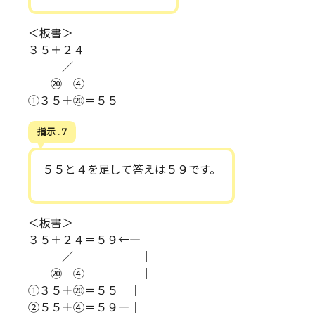
＜板書＞
３５＋２４
／｜
⑳ ④
①３５＋⑳＝５５
指示 . 7
５５と４を足して答えは５９です。
＜板書＞
３５＋２４＝５９←―
／｜ ｜
⑳ ④ ｜
①３５＋⑳＝５５ ｜
②５５＋④＝５９―｜