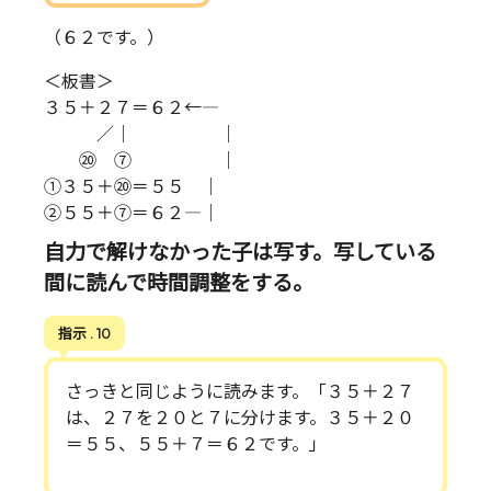
（６２です。）
＜板書＞
３５＋２７＝６２←―
／｜ ｜
⑳ ⑦ ｜
①３５＋⑳＝５５ ｜
②５５＋⑦＝６２―｜
自力で解けなかった子は写す。写している
間に読んで時間調整をする。
指示 . 10
さっきと同じように読みます。「３５＋２７
は、２７を２０と７に分けます。３５＋２０
＝５５、５５＋７＝６２です。」