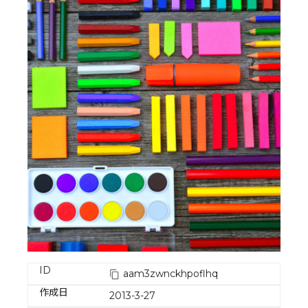
ID
aam3zwnckhpoflhq
作成日
2013-3-27