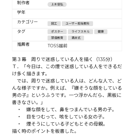
制作者
上木信弘
学年
カテゴリー
図工
ユーザー担当教科
タグ
ポスター
ライフスキル
健康
禁煙教育
酒井式
推薦者
TOSS越前
第３幕 周りで迷惑している人を描く（135分）
Ｔ．「今日は、この煙で迷惑している人をできるだ
け多く描きます。
では、周りで迷惑している人は、どんな人で、ど
んな様子ですか。例えば、『嫌そうな顔をしている
男の子』というふうです。一つ浮かんだら、黒板に
書きなさい。」
・ 嫌な顔をして、鼻をつまんでいる男の子。
・ 目をつむって、咳をしている女の子。
・ 煙そうにしている子どもとその母親。
描く時のポイントを板書した。