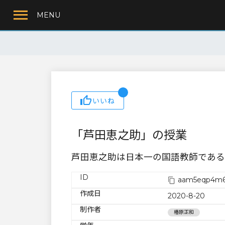
MENU
いいね
「芦田恵之助」の授業
芦田恵之助は日本一の国語教師である
ID
aam5eqp4m6
作成日
2020-8-20
制作者
椿原正和