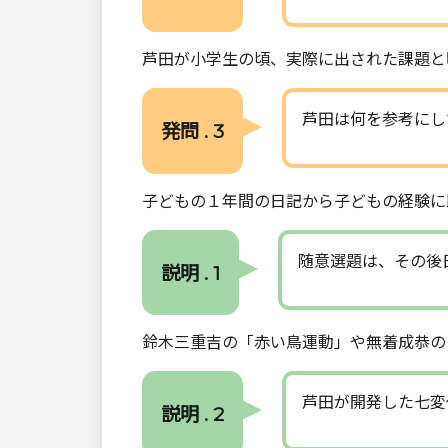
芦田が小学生の頃、実際に出された課題と
芦田は何を参考にし
発問 . 3
子どもの１年間の日記から子どもの経験に
随意選題は、その後
説明 . 1
鈴木三重吉の「赤い鳥運動」や無着成恭の
芦田が開発した七変
説明 . 2