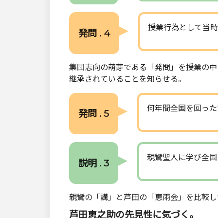
授業行為として当時
発問 . 4
集団志向の萌芽である「発問」を授業の中
継承されていることを知らせる。
何年間全国を回った
発問 . 5
親鸞聖人に学び全国
説明 . 3
親鸞の「講」と芦田の「恵雨会」を比較し
芦田恵之助の先見性に気づく。