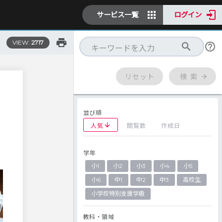
サービス一覧
ログイン
VIEW:
2717
リセット
検 索
並び順
人気
閲覧数
作成日
学年
小1
小2
小3
小4
小5
小6
中1
中2
中3
高校生
小学校特別支援学級
教科・領域