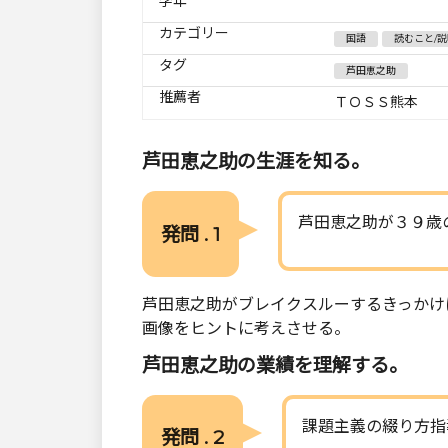
学年
カテゴリー
国語
読むこと/
タグ
芦田恵之助
推薦者
ＴＯＳＳ熊本
芦田恵之助の生涯を知る。
芦田恵之助が３９歳
発問 . 1
芦田恵之助がブレイクスルーするきっかけ
画像をヒントに考えさせる。
芦田恵之助の業績を理解する。
課題主義の綴り方指
発問 . 2