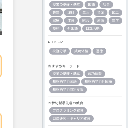
授業の基礎・基本
国語
社会
算数
理科
生活
音楽
図工
家庭
体育
総合
道徳
数学
技術
外国語
自立活動
PICK UP
校務分掌
成功体験
道徳
おすすめキーワード
授業の基礎・基本
成功体験
基盤的学力国語
基盤的学力外国語
基盤的学力特別支援
21世紀型最先端の教育
プログラミング教育
自由研究・キャリア教育