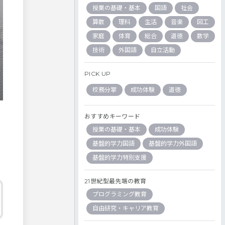
授業の基礎・基本
国語
社会
算数
理科
生活
音楽
図工
家庭
体育
総合
道徳
数学
技術
外国語
自立活動
PICK UP
校務分掌
成功体験
道徳
おすすめキーワード
授業の基礎・基本
成功体験
基盤的学力国語
基盤的学力外国語
基盤的学力特別支援
21世紀型最先端の教育
プログラミング教育
自由研究・キャリア教育