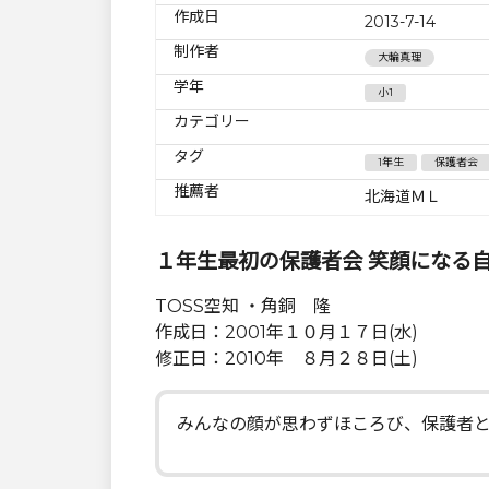
作成日
2013-7-14
制作者
大輪真理
学年
小1
カテゴリー
タグ
1年生
保護者会
推薦者
北海道ＭＬ
１年生最初の保護者会 笑顔になる
TOSS空知 ・角銅 隆
作成日：2001年１０月１７日(水)
修正日：2010年 ８月２８日(土)
みんなの顔が思わずほころび、保護者