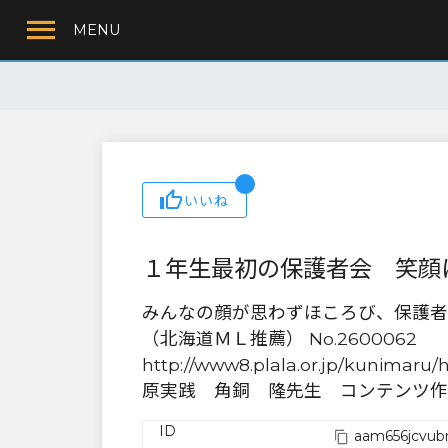
MENU
いいね
１年生最初の保護者会 笑顔
みんなの顔が思わずほころび、保護者
（北海道ＭＬ推薦） No.2600062
http://www8.plala.or.jp/kunimaru/
原実践 角銅 隆先生 コンテンツ作
ID
aam656jcvub