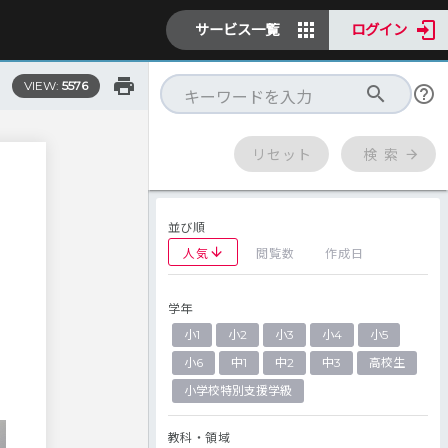
サービス一覧
ログイン
VIEW:
5576
リセット
検 索
並び順
人気
閲覧数
作成日
学年
小1
小2
小3
小4
小5
小6
中1
中2
中3
高校生
小学校特別支援学級
教科・領域