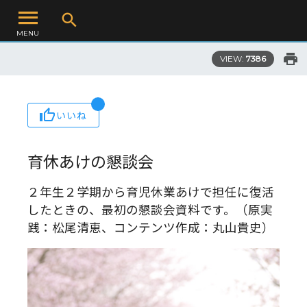
MENU
VIEW:
7386
いいね
育休あけの懇談会
２年生２学期から育児休業あけで担任に復活
したときの、最初の懇談会資料です。（原実
践：松尾清恵、コンテンツ作成：丸山貴史）