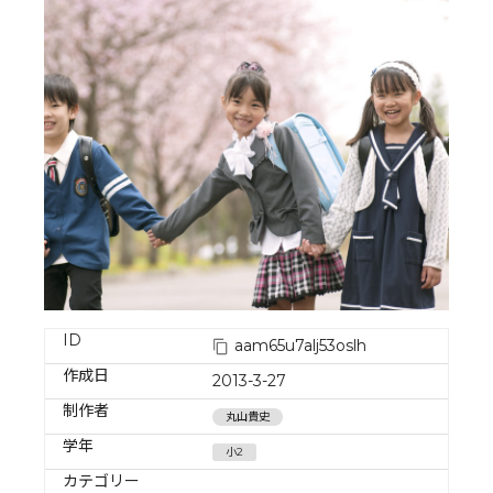
ID
aam65u7alj53oslh
作成日
2013-3-27
制作者
丸山貴史
学年
小2
カテゴリー