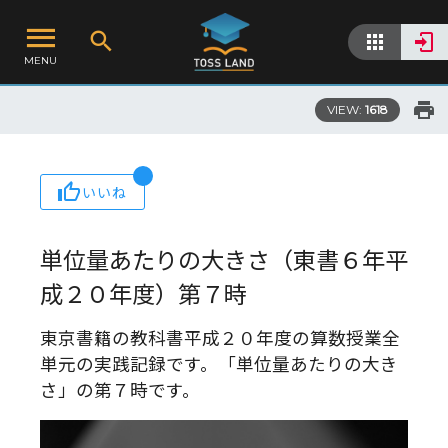
MENU
VIEW:
1618
いいね
単位量あたりの大きさ（東書６年平
成２０年度）第７時
東京書籍の教科書平成２０年度の算数授業全
単元の実践記録です。「単位量あたりの大き
さ」の第７時です。