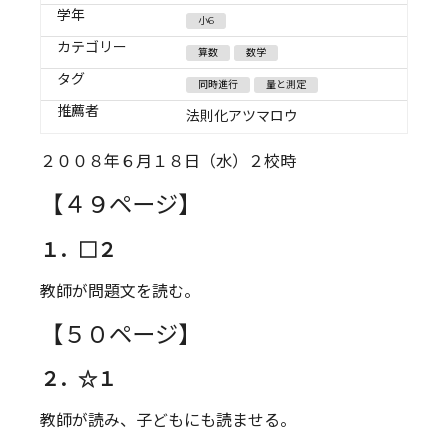
学年
小6
カテゴリー
算数
数学
タグ
同時進行
量と測定
推薦者
法則化アツマロウ
２００８年６月１８日（水）２校時
【４９ページ】
１．□２
教師が問題文を読む。
【５０ページ】
２．☆１
教師が読み、子どもにも読ませる。