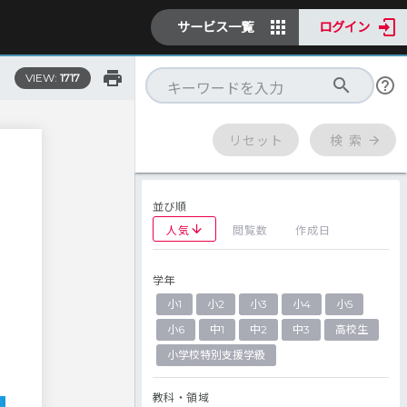
サービス一覧
ログイン
VIEW:
1717
リセット
検 索
並び順
人気
閲覧数
作成日
学年
の
小1
小2
小3
小4
小5
小6
中1
中2
中3
高校生
小学校特別支援学級
教科・領域