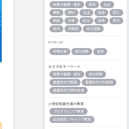
授業の基礎・基本
国語
社会
算数
理科
生活
音楽
図工
家庭
体育
総合
道徳
数学
技術
外国語
自立活動
PICK UP
校務分掌
成功体験
道徳
おすすめキーワード
授業の基礎・基本
成功体験
基盤的学力国語
基盤的学力外国語
基盤的学力特別支援
21世紀型最先端の教育
プログラミング教育
自由研究・キャリア教育