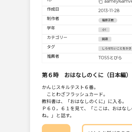
aameyl6amv
作成日
2013-11-28
制作者
福原正教
学年
小1
カテゴリー
国語
タグ
しらせたいことをかき
推薦者
TOSSとびら
第６時 おはなしのくに（日本編）
かんじスキルテスト６番。
ことわざフラッシュカード。
教科書は、「おはなしのくに」に入る。
Ｐ６０，６１を見て、「ここは、おはなし
ね。」と話す。