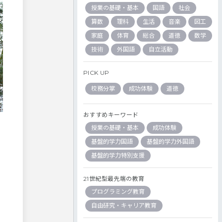
授業の基礎・基本
国語
社会
算数
理科
生活
音楽
図工
家庭
体育
総合
道徳
数学
技術
外国語
自立活動
PICK UP
校務分掌
成功体験
道徳
おすすめキーワード
授業の基礎・基本
成功体験
基盤的学力国語
基盤的学力外国語
基盤的学力特別支援
21世紀型最先端の教育
プログラミング教育
自由研究・キャリア教育