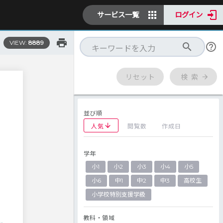
サービス一覧
ログイン
VIEW:
8889
リセット
検 索
並び順
人気
閲覧数
作成日
学年
小1
小2
小3
小4
小5
小6
中1
中2
中3
高校生
小学校特別支援学級
教科・領域