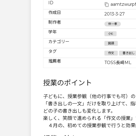
ID
aamtzwurpf
作成日
2013-3-27
制作者
伴一孝
学年
小6
カテゴリー
国語
タグ
作文
書き出し
推薦者
TOSS長崎ML
授業のポイント
子どもに、授業参観（他の行事でも可）の
「書き出しの一文」だけを取り上げて、指
どの子の書き出しも変化します。
楽しく、笑顔で進められる「作文の授業」
４月の、初めての授業参観で行うと効果