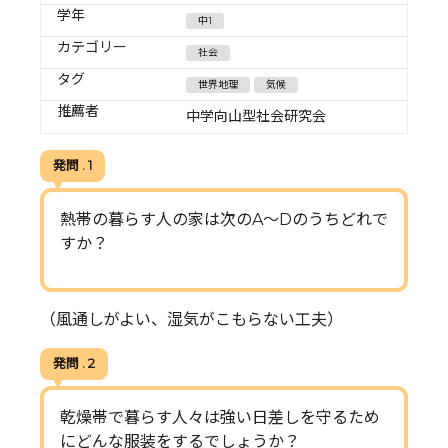
学年
中1
カテゴリー
社会
タグ
世界地理
気候
推薦者
中学向山型社会研究会
発問 . 1
熱帯の暮らす人の家は次のA～Dのうちどれで
すか？
（風通しがよい、湿気がこもらない工夫）
発問 . 2
乾燥帯で暮らす人々は強い日差しを守るため
にどんな服装をするでしょうか？