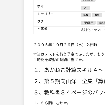
赤塚邦彦
学年
小4
カテゴリー
算数
数学
タグ
同時進行
数と
推薦者
法則化アツマロ
２００５年１０月２６日（水）２校時
本当はテストを行う予定であったが、もう
１時間を練習の時間に当てた。
１、あかねこ計算スキル４～
２、第５期向山洋一全集「算
３、教科書８４ページのパワ
１、から順にさせた。