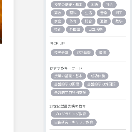
授業の基礎・基本
国語
社会
算数
理科
生活
音楽
図工
家庭
体育
総合
道徳
数学
技術
外国語
自立活動
PICK UP
校務分掌
成功体験
道徳
おすすめキーワード
授業の基礎・基本
成功体験
基盤的学力国語
基盤的学力外国語
基盤的学力特別支援
21世紀型最先端の教育
プログラミング教育
自由研究・キャリア教育