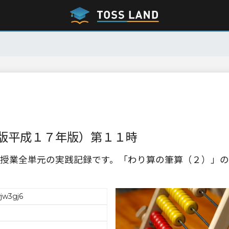
版平成１７年版）第１１時
授業全単元の実践記録です。「わり算の筆算（２）」の
jw3gj6