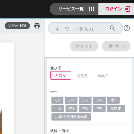
サービス一覧
ログイン
VIEW:
1415
リセット
検 索
並び順
人気
閲覧数
作成日
学年
小1
小2
小3
小4
小5
小6
中1
中2
中3
高校生
小学校特別支援学級
教科・領域