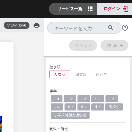
サービス一覧
ログイン
VIEW:
1546
リセット
検 索
並び順
人気
閲覧数
作成日
学年
小1
小2
小3
小4
小5
小6
中1
中2
中3
高校生
小学校特別支援学級
教科・領域