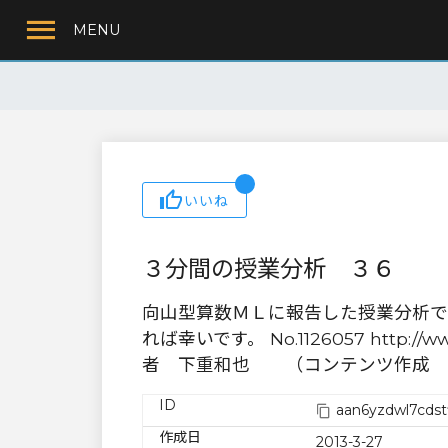
MENU
いいね
３分間の授業分析 ３６
向山型算数ＭＬに報告した授業分析で
れば幸いです。 No.1126057 http://www
者 下重和也 （コンテンツ作成 
ID
aan6yzdwl7cdst
作成日
2013-3-27