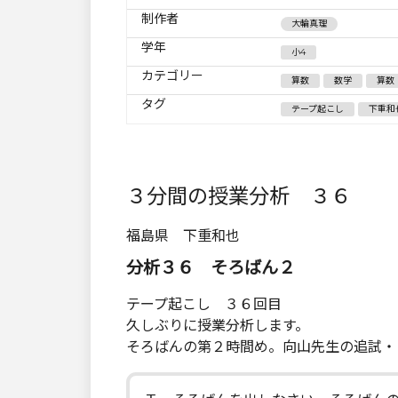
制作者
大輪真理
学年
小4
カテゴリー
算数
数学
算数
タグ
テープ起こし
下重和
３分間の授業分析 ３６
福島県 下重和也
分析３６ そろばん２
テープ起こし ３６回目
久しぶりに授業分析します。
そろばんの第２時間め。向山先生の追試・