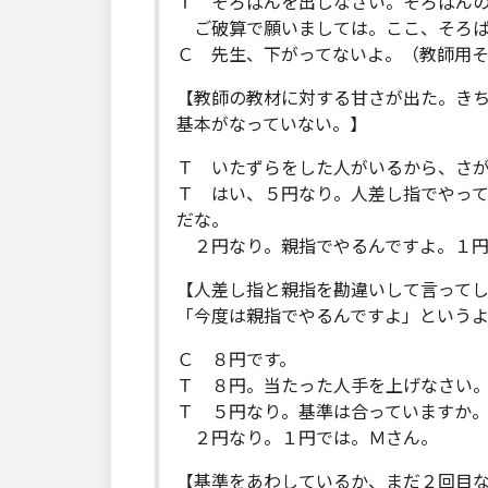
Ｔ そろばんを出しなさい。そろばん
ご破算で願いましては。ここ、そろば
Ｃ 先生、下がってないよ。（教師用
【教師の教材に対する甘さが出た。き
基本がなっていない。】
Ｔ いたずらをした人がいるから、さ
Ｔ はい、５円なり。人差し指でやっ
だな。
２円なり。親指でやるんですよ。１円
【人差し指と親指を勘違いして言って
「今度は親指でやるんですよ」という
Ｃ ８円です。
Ｔ ８円。当たった人手を上げなさい
Ｔ ５円なり。基準は合っていますか
２円なり。１円では。Ｍさん。
【基準をあわしているか、まだ２回目