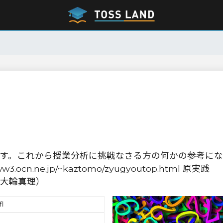
す。これから授業分析に挑戦なさる方の何かの参考にな
3.ocn.ne.jp/~kaztomo/zyugyoutop.html 原実践
大輪真理）
fl