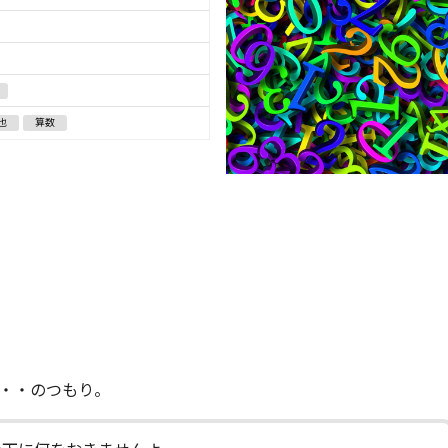
也
算数
・・のつもり。