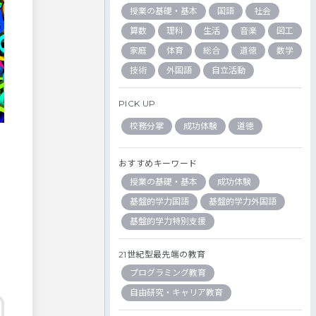
授業の基礎・基本
国語
社会
算数
理科
生活
音楽
図工
家庭
体育
総合
道徳
数学
技術
外国語
自立活動
PICK UP
校務分掌
成功体験
道徳
おすすめキーワード
授業の基礎・基本
成功体験
基盤的学力国語
基盤的学力外国語
基盤的学力特別支援
21世紀型最先端の教育
プログラミング教育
自由研究・キャリア教育