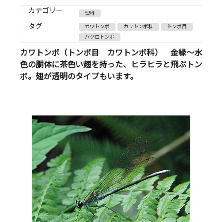
カテゴリー
理科
タグ
カワトンボ
カワトンボ科
トンボ目
ハグロトンボ
カワトンボ（トンボ目 カワトンボ科） 金緑～水
色の胴体に茶色い翅を持った、ヒラヒラと飛ぶトン
ボ。翅が透明のタイプもいます。