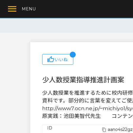
MENU
いいね
少人数授業指導推進計画案
少人数授業を推進するために校内研修
資料です。部分的に言葉を変えてご使用下
http://www7.ocn.ne.jp/~michiyo1/s
原実践：池田美智代先生 コンテン
ID
aano4s22gz