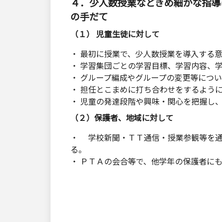
４．少人数授業などきめ細かな指導
の手だて
（１） 児童生徒に対して
・ 最初に授業で、少人数授業を導入する
・ 学習集団ごとの学習目標、学習内容、
・ グループ編成やグループの変更等につ
・ 担任とこまめに打ち合わせをするよう
・ 児童の発達段階や興味・関心を把握し
（２）保護者、地域に対して
・ 学校新聞・ＴＴ通信・授業参観等を通
る。
・ ＰＴＡの会合等で、他学年の保護者に