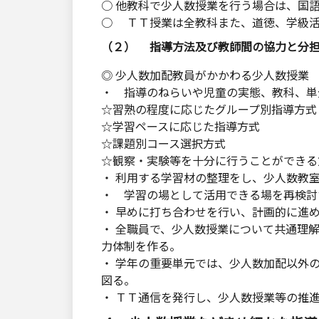
○ 他教科で少人数授業を行う場合は、国
○ ＴＴ授業は全教科また、道徳、学級活
（２） 指導方法及び教師間の協力と分
◎ 少人数加配教員がかかわる少人数授業
・ 指導のねらいや児童の実態、教科、単
☆習熟の程度に応じたグループ別指導方式
☆学習ペースに応じた指導方式
☆課題別コース選択方式
☆観察・実験等を十分に行うことができる
・ 利用する学習材の整理をし、少人数教
・ 学習の場として活用できる場を再検討
・ 早めに打ち合わせを行い、計画的に進
・ 全職員で、少人数授業について共通理
力体制を作る。
・ 学年の重要単元では、少人数加配以外
図る。
・ ＴＴ通信を発行し、少人数授業等の推