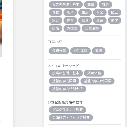
授業の基礎・基本
国語
社会
算数
理科
生活
音楽
図工
家庭
体育
総合
道徳
数学
技術
外国語
自立活動
PICK UP
校務分掌
成功体験
道徳
おすすめキーワード
授業の基礎・基本
成功体験
基盤的学力国語
基盤的学力外国語
基盤的学力特別支援
21世紀型最先端の教育
プログラミング教育
自由研究・キャリア教育
能