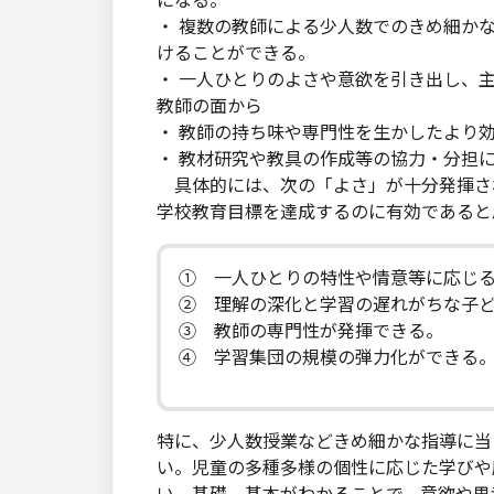
になる。
・ 複数の教師による少人数でのきめ細か
けることができる。
・ 一人ひとりのよさや意欲を引き出し、
教師の面から
・ 教師の持ち味や専門性を生かしたより
・ 教材研究や教具の作成等の協力・分担
具体的には、次の「よさ」が十分発揮さ
学校教育目標を達成するのに有効であると
① 一人ひとりの特性や情意等に応じ
② 理解の深化と学習の遅れがちな子
③ 教師の専門性が発揮できる。
④ 学習集団の規模の弾力化ができる
特に、少人数授業などきめ細かな指導に当
い。児童の多種多様の個性に応じた学びや