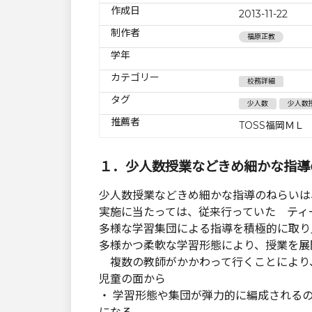
作成日
2013-11-22
制作者
福原正教
学年
カテゴリー
校務詳細
タグ
少人数
少人数
推薦者
TOSS福岡ＭＬ
１．少人数授業などきめ細かな指導
少人数授業などきめ細かな指導のねらいは
実施に当たっては、従来行っていた ティ
多様な学習集団による指導を積極的に取り
多様かつ柔軟な学習形態により、授業を展
複数の教師がかかわって行くことにより
児童の面から
・ 学習形態や集団が弾力的に編成される