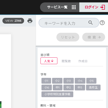
サービス一覧
ログイン
VIEW:
2366
リセット
検 索
並び順
人気
閲覧数
作成日
学年
た
小1
小2
小3
小4
小5
小6
中1
中2
中3
高校生
小学校特別支援学級
教科・領域