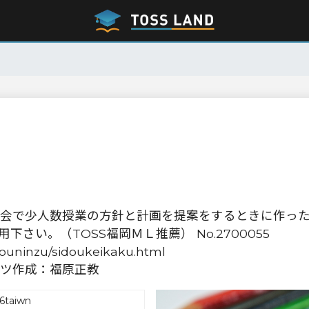
会で少人数授業の方針と計画を提案をするときに作っ
さい。（TOSS福岡ＭＬ推薦） No.2700055
youninzu/sidoukeikaku.html
ツ作成：福原正教
6taiwn