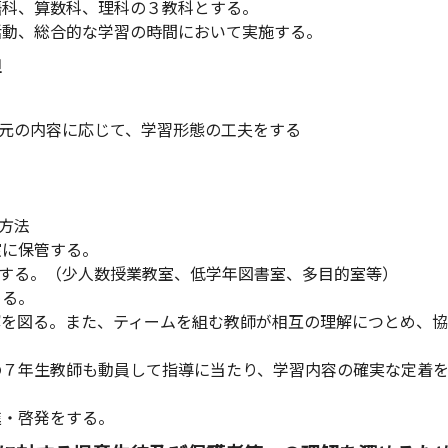
語科、算数科、理科の３教科とする。
動、総合的な学習の時間において実施する。
担
元の内容に応じて、学習形態の工夫をする
方法
室に保管する。
する。（少人数授業教室、低学年図書室、多目的室等）
める。
解を図る。また、ティームを組む教師が相互の理解につとめ、協
の７年生教師も動員して指導に当たり、学習内容の確実な定着
進・啓発をする。