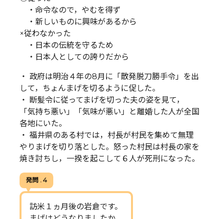
・命令なので，やむを得ず
・新しいものに興味があるから
×従わなかった
・日本の伝統を守るため
・日本人としての誇りだから
・ 政府は明治４年の8月に「散発脱刀勝手令」を出
して，ちょんまげを切るように促した。
・ 断髪令に従ってまげを切った夫の姿を見て，
「気持ち悪い」「気味が悪い」と離婚した人が全国
各地にいた。
・ 福井県のある村では，村長が村民を集めて無理
やりまげを切り落とした。怒った村民は村長の家を
焼き討ちし，一揆を起こして６人が死刑になった。
発問 . 4
訪米１ヵ月後の岩倉です。
まげはどうなりましたか。