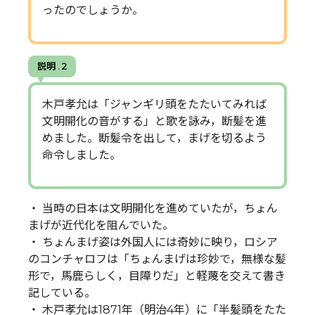
ったのでしょうか。
説明 . 2
木戸孝允は「ジャンギリ頭をたたいてみれば
文明開化の音がする」と歌を詠み，断髪を進
めました。断髪令を出して，まげを切るよう
命令しました。
・ 当時の日本は文明開化を進めていたが，ちょん
まげが近代化を阻んでいた。
・ ちょんまげ姿は外国人には奇妙に映り，ロシア
のコンチャロフは「ちょんまげは珍妙で，無様な髪
形で，馬鹿らしく，目障りだ」と軽蔑を交えて書き
記している。
・ 木戸孝允は1871年（明治4年）に「半髪頭をたた