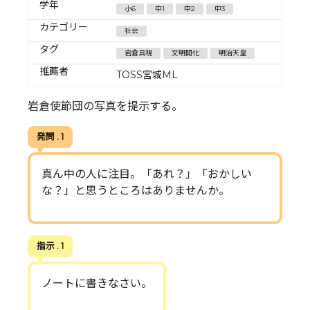
学年
小6
中1
中2
中3
カテゴリー
社会
タグ
岩倉具視
文明開化
明治天皇
推薦者
TOSS宮城ML
岩倉使節団の写真を提示する。
発問 . 1
真ん中の人に注目。「あれ？」「おかしい
な？」と思うところはありませんか。
指示 . 1
ノートに書きなさい。