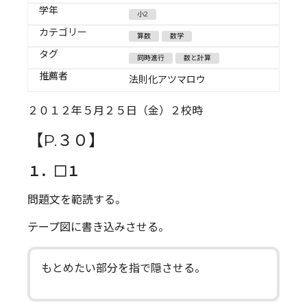
学年
小2
カテゴリー
算数
数学
タグ
同時進行
数と計算
推薦者
法則化アツマロウ
２０１２年５月２５日（金）２校時
【P.３０】
１．□１
問題文を範読する。
テープ図に書き込みさせる。
もとめたい部分を指で隠させる。