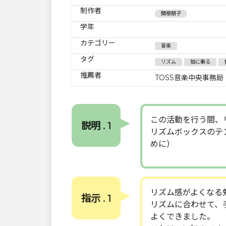
制作者
関根朋子
学年
カテゴリー
音楽
タグ
リズム
拍に乗る
推薦者
TOSS音楽中央事務局
この活動を行う間、
説明 . 1
リズムボックスのテ
めに）
リズム感がよくなる
指示 . 1
リズムに合わせて、
よくできました。