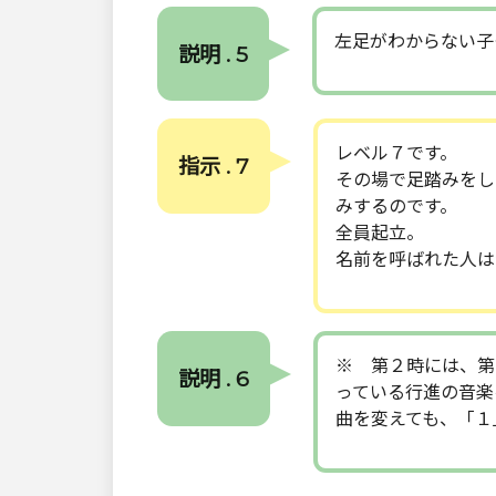
左足がわからない子
説明 . 5
レベル７です。
指示 . 7
その場で足踏みをし
みするのです。
全員起立。
名前を呼ばれた人は
※ 第２時には、第
説明 . 6
っている行進の音楽
曲を変えても、「１