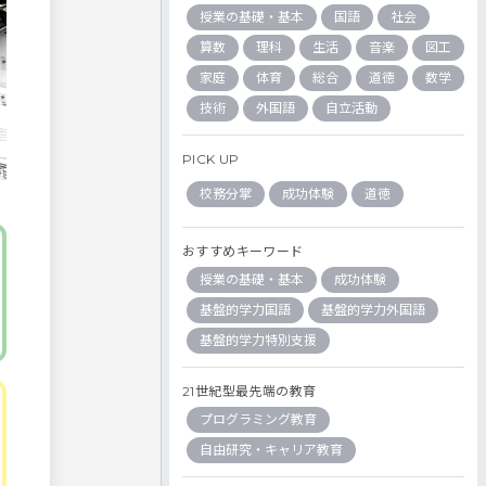
授業の基礎・基本
国語
社会
算数
理科
生活
音楽
図工
家庭
体育
総合
道徳
数学
技術
外国語
自立活動
PICK UP
校務分掌
成功体験
道徳
おすすめキーワード
授業の基礎・基本
成功体験
基盤的学力国語
基盤的学力外国語
基盤的学力特別支援
21世紀型最先端の教育
プログラミング教育
自由研究・キャリア教育