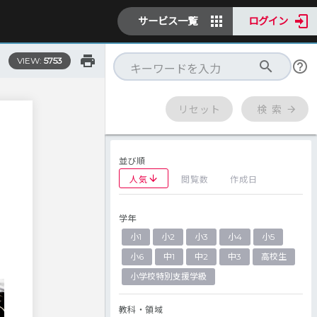
サービス一覧
ログイン
VIEW:
5753
リセット
検 索
並び順
人気
閲覧数
作成日
学年
小1
小2
小3
小4
小5
小6
中1
中2
中3
高校生
小学校特別支援学級
教科・領域