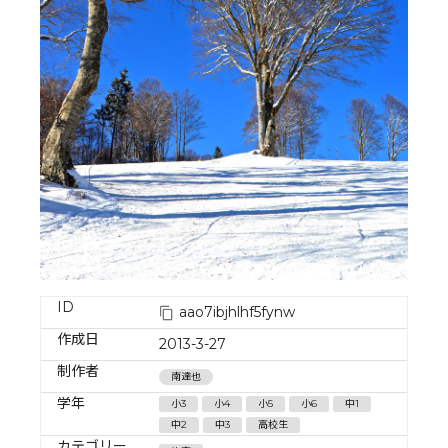
ID
aao7ibjhlhf5fynw
作成日
2013-3-27
制作者
南達也
学年
小3
小4
小5
小6
中1
中2
中3
高校生
カテゴリー