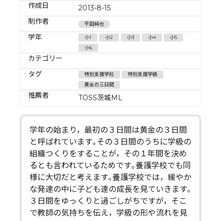
作成日
2013-8-15
制作者
平田純也
学年
小1
小2
小3
小4
小5
小6
カテゴリー
タグ
特別支援学校
特別支援学級
黄金の三日間
推薦者
TOSS茨城ML
学年の始まり，最初の３日間は黄金の３日間
と呼ばれています｡その３日間のうちに学級の
組織つくりをすることが，その１年間を決め
るとも言われているためです｡養護学校でも同
様に大切だと考えます｡養護学校では，緩やか
な発達の中に子ども達の成長を見ていきます｡
３日間をゆっくりと過ごしがちですが，そこ
で教師の気持ちを伝え，学級の形や流れを見