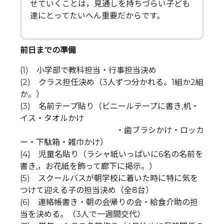
せていくことは，見通しを持ちづらい子ども
達にとってたいへん重要だからです。
前日までの準備
(1) 小学部で教科担当・行事担当決め
(2) クラス担任決め（3人ずつ分かれる。1組か2組
か。）
(3) 名前テープ貼り（ビニールテープに書き,机・
イス・タオルかけ
・歯ブラシかけ・ロッカ
ー・下駄箱・雑巾かけ）
(4) 児童名貼り（ラシャ紙いっぱいに6名の名前を
書き,，お花紙を飾って廊下に掲示。）
(5) スクールバスが朝学校に着いた時に特に気を
つけて迎える子の担当決め（全8台）
(6) 連絡帳書き・朝の会帰りの会・給食介助の担
当を決める。（3人で一週間交代）