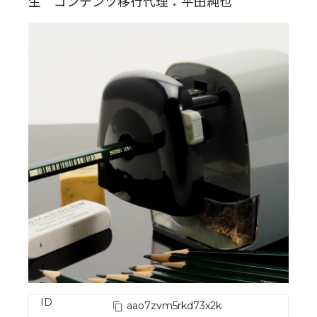
生 コンテンツ移行代理：平田純也
ID
aao7zvm5rkd73x2k